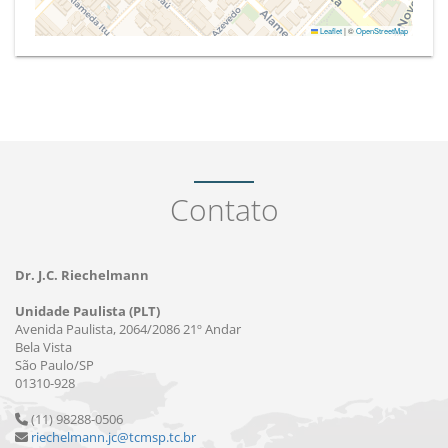
Leaflet
|
©
OpenStreetMap
Contato
Dr. J.C. Riechelmann
Unidade Paulista (PLT)
Avenida Paulista, 2064/2086 21º Andar
Bela Vista
São Paulo/SP
01310-928
(11) 98288-0506
riechelmann.jc@tcmsp.tc.br